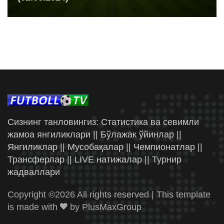
Сизнинг танловингиз: Статистика ва севимли
жамоа янгиликлари || Бўлажак ўйинлар ||
Янгиликлар || Мусобақалар || Чемпионатлар ||
Трансферлар || LIVE натижалар || Турнир
жадваллари
Copyright ©
2026 All rights reserved | This template
is made with
by
PlusMaxGroup