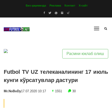
Биз ҳақимизда
Реклама
Контакт
Х-сайт
Расмни юклаб олиш
Futbol TV UZ телеканалининг 17 июль
кунги кўрсатувлар дастури
Mr.NoBoDy
17.07.2020 10:17
1551
30