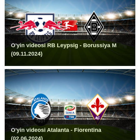
O'yin videosi RB Leypsig - Borussiya M
(09.11.2024)
O'yin videosi Atalanta - Fiorentina
(02.06.2024)