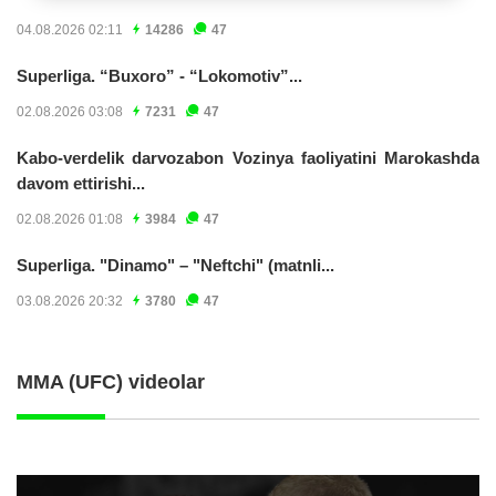
04.08.2026 02:11
14286
47
Superliga. “Buxoro” - “Lokomotiv”...
02.08.2026 03:08
7231
47
Kabo-verdelik darvozabon Vozinya faoliyatini Marokashda
davom ettirishi...
02.08.2026 01:08
3984
47
Superliga. "Dinamo" – "Neftchi" (matnli...
03.08.2026 20:32
3780
47
MMA (UFC) videolar