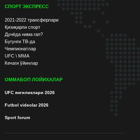
СПОРТ ЭКСПРЕСС
2021-2022 трансферлари
Қизиқарли спорт
Дунёда нима гап?
Бугунги ТВ-да
Чемпионатлар
UFC \ ММА
Кечаги ўйинлар
ОММАБОП ЛОЙИХАЛАР
UFC янгиликлари 2026
Futbol videolar 2026
Sport forum