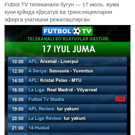
Futbol TV телеканали бугун — 17 июль, жума
куни қуйида кўрсатув ва трансляцияларни
эфирга узатишни режалаштирган.