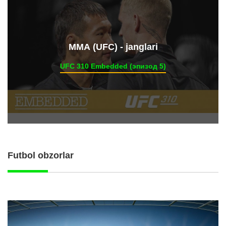
ММА (UFC) - janglari
UFC 310 Embedded (эпизод 5)
Futbol obzorlar