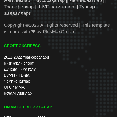
Янгиликлар || Мусобақалар || Чемпионатлар ||
Трансферлар || LIVE натижалар || Турнир
жадваллари
Copyright ©
2026 All rights reserved | This template
is made with
by
PlusMaxGroup
СПОРТ ЭКСПРЕСС
2021-2022 трансферлари
Қизиқарли спорт
Дунёда нима гап?
Бугунги ТВ-да
Чемпионатлар
UFC \ ММА
Кечаги ўйинлар
ОММАБОП ЛОЙИХАЛАР