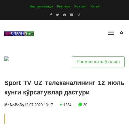
Биз ҳақимизда
Реклама
Контакт
Х-сайт
Расмни юклаб олиш
Sport TV UZ телеканалининг 12 июль
кунги кўрсатувлар дастури
Mr.NoBoDy
12.07.2020 13:17
1254
30