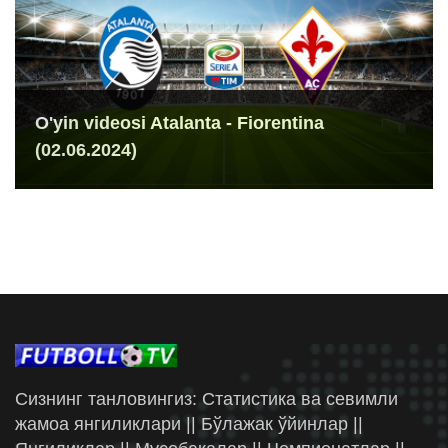
O'yin videosi Atalanta - Fiorentina
(02.06.2024)
Сизнинг танловингиз: Статистика ва севимли
жамоа янгиликлари || Бўлажак ўйинлар ||