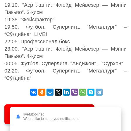
19:10. “Аср жанги: Флойд Мейвезер — Мэнни
Пакьяо”. 3-қисм
19:35. “Фейсфактор”
19:50. Футбол. Суперлига. “Металлург” –
“Сўғдиёна“ LIVE!
22:05. Профессионал бокс
23:00. “Аср жанги: Флойд Мейвезер — Мэнни
Пакьяо”. 4-қисм
00:05. Футбол. Суперлига. “Андижон” – “Сурхон“
02:20. Футбол. Суперлига. “Металлург” –
“Сўғдиёна“
TOP
Bukmekerlar
livefutbol.net
Would like to send you notifications