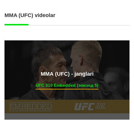
MMA (UFC) videolar
ММА (UFC) - janglari
UFC 310 Embedded (эпизод 5)