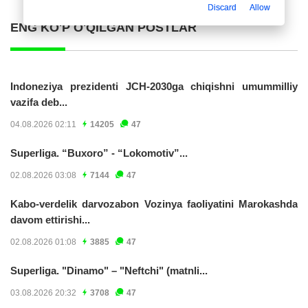
Discard
Allow
ENG KO'P O'QILGAN POSTLAR
Indoneziya prezidenti JCH-2030ga chiqishni umummilliy
vazifa deb...
04.08.2026 02:11
14205
47
Superliga. “Buxoro” - “Lokomotiv”...
02.08.2026 03:08
7144
47
Kabo-verdelik darvozabon Vozinya faoliyatini Marokashda
davom ettirishi...
02.08.2026 01:08
3885
47
Superliga. "Dinamo" – "Neftchi" (matnli...
03.08.2026 20:32
3708
47