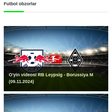
Futbol obzorlar
O'yin videosi RB Leypsig - Borussiya M
(09.11.2024)