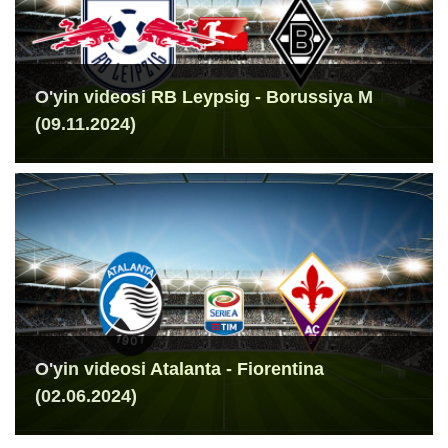
O'yin videosi RB Leypsig - Borussiya M
(09.11.2024)
O'yin videosi Atalanta - Fiorentina
(02.06.2024)