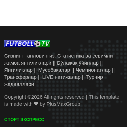
Сизнинг танловингиз: Статистика ва севимли
жамоа янгиликлари || Бўлажак ўйинлар ||
Янгиликлар || Мусобақалар || Чемпионатлар ||
Трансферлар || LIVE натижалар || Турнир
жадваллари
Copyright ©
2026 All rights reserved | This template
is made with
by
PlusMaxGroup
СПОРТ ЭКСПРЕСС