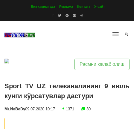
Биз ҳақимизда
Реклама
Контакт
Х-сайт
Расмни юклаб олиш
Sport TV UZ телеканалининг 9 июль
кунги кўрсатувлар дастури
Mr.NoBoDy
09.07.2020 10:17
1371
30