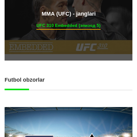
ММА (UFC) - janglari
UFC 310 Embedded (эпизод 5)
Futbol obzorlar