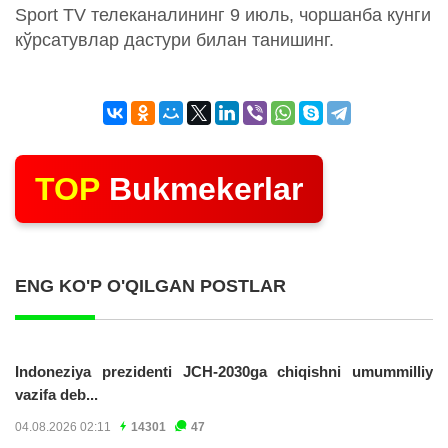
Sport TV телеканалининг 9 июль, чоршанба кунги
кўрсатувлар дастури билан танишинг.
TOP
Bukmekerlar
ENG KO'P O'QILGAN POSTLAR
Indoneziya prezidenti JCH-2030ga chiqishni umummilliy
vazifa deb...
04.08.2026 02:11
14301
47