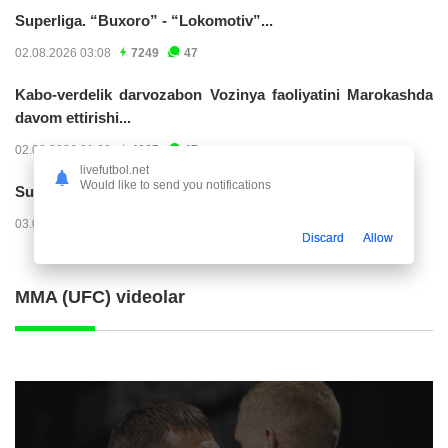
Superliga. “Buxoro” - “Lokomotiv”...
02.08.2026 03:08
7249
47
Kabo-verdelik darvozabon Vozinya faoliyatini Marokashda
davom ettirishi...
02.08.2026 01:08
4005
47
livefutbol.net
Would like to send you notifications
Superliga. "Dinamo" – "Neftchi" (matnli...
03.08.2026 20:32
3804
47
Discard
Allow
MMA (UFC) videolar