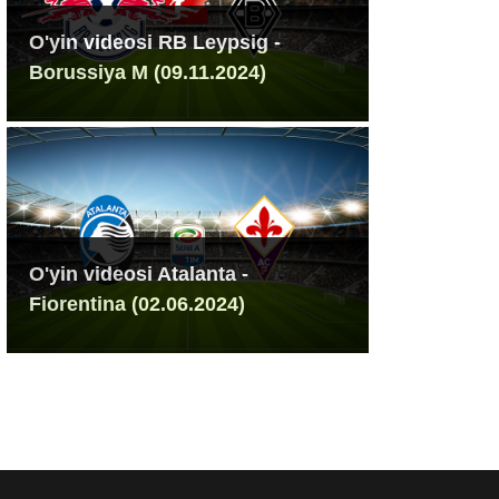
O'yin videosi RB Leypsig -
Borussiya M (09.11.2024)
O'yin videosi Atalanta -
Fiorentina (02.06.2024)