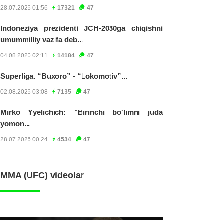
28.07.2026 01:56
17321
47
Indoneziya prezidenti JCH-2030ga chiqishni
umummilliy vazifa deb...
04.08.2026 02:11
14184
47
Superliga. “Buxoro” - “Lokomotiv”...
02.08.2026 03:08
7135
47
Mirko Yyelichich: "Birinchi bo'limni juda
yomon...
28.07.2026 00:24
4534
47
MMA (UFC) videolar