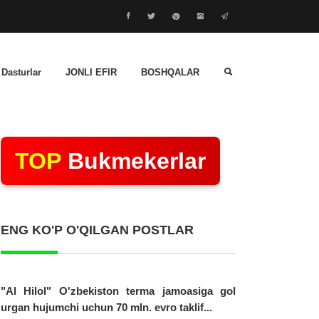
 Dasturlar
JONLI EFIR
BOSHQALAR
TOP
Bukmekerlar
ENG KO'P O'QILGAN POSTLAR
"Al Hilol" O'zbekiston terma jamoasiga gol
urgan hujumchi uchun 70 mln. evro taklif...