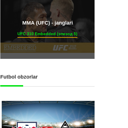
ММА (UFC) - janglari
UFC 310 Embedded (эпизод 5)
Futbol obzorlar