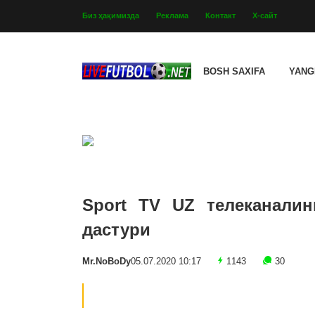
Биз ҳақимизда
Реклама
Контакт
Х-сайт
BOSH SAXIFA
YANG
Sport TV UZ телеканалин
дастури
Mr.NoBoDy
05.07.2020 10:17
1143
30