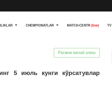
ILIKLAR
CHEMPIONATLAR
MATCH-CENTR
(live)
TV
Расмни юклаб олиш
инг 5 июль кунги кўрсатувлар