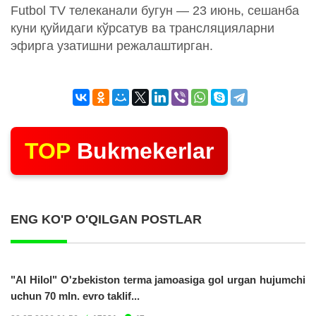
Futbol TV телеканали бугун — 23 июнь, сешанба
куни қуйидаги кўрсатув ва трансляцияларни
эфирга узатишни режалаштирган.
TOP
Bukmekerlar
ENG KO'P O'QILGAN POSTLAR
"Al Hilol" O'zbekiston terma jamoasiga gol urgan hujumchi
uchun 70 mln. evro taklif...