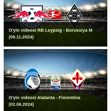
O'yin videosi RB Leypsig - Borussiya M
(09.11.2024)
O'yin videosi Atalanta - Fiorentina
(02.06.2024)