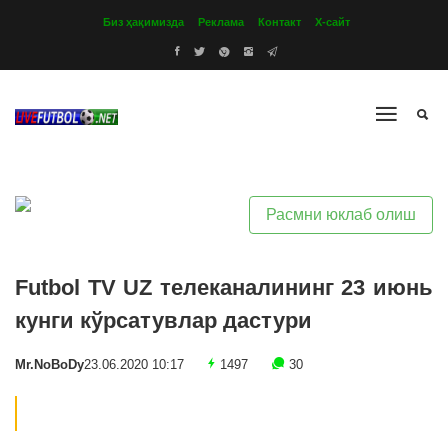
Биз ҳақимизда
Реклама
Контакт
Х-сайт
Расмни юклаб олиш
Futbol TV UZ телеканалининг 23 июнь
кунги кўрсатувлар дастури
Mr.NoBoDy
23.06.2020 10:17
1497
30