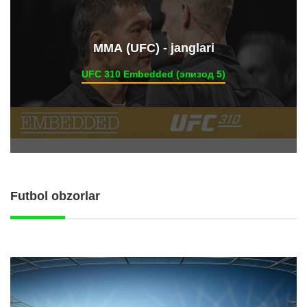
ММА (UFC) - janglari
UFC 310 Embedded (эпизод 5)
Futbol obzorlar