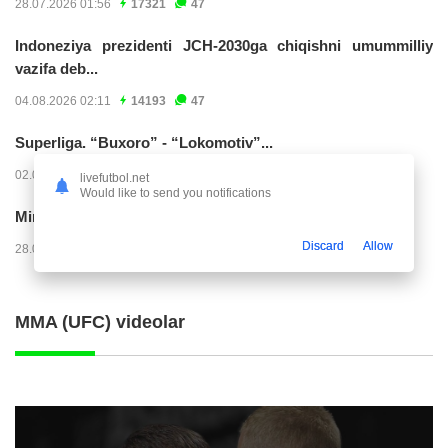
28.07.2026 01:56
17321
47
Indoneziya prezidenti JCH-2030ga chiqishni umummilliy
vazifa deb...
04.08.2026 02:11
14193
47
Superliga. “Buxoro” - “Lokomotiv”...
02.08.2026 03:08
7141
47
livefutbol.net
Would like to send you notifications
Mirko Yyelichich: "Birinchi bo'limni juda yomon...
Discard
Allow
28.07.2026 00:24
4534
47
MMA (UFC) videolar