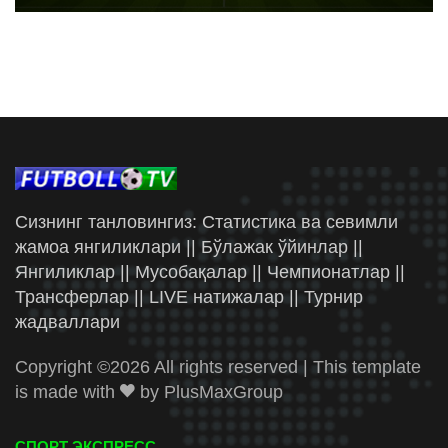
Сизнинг танловингиз: Статистика ва севимли
жамоа янгиликлари || Бўлажак ўйинлар ||
Янгиликлар || Мусобақалар || Чемпионатлар ||
Трансферлар || LIVE натижалар || Турнир
жадваллари
Copyright ©
2026 All rights reserved | This template
is made with
by
PlusMaxGroup
СПОРТ ЭКСПРЕСС