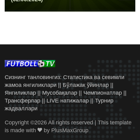
Сизнинг танловингиз: Статистика ва севимли
жамоа янгиликлари || Бўлажак ўйинлар ||
Янгиликлар || Мусобақалар || Чемпионатлар ||
Трансферлар || LIVE натижалар || Турнир
жадваллари
Copyright ©
2026 All rights reserved | This template
is made with
by
PlusMaxGroup