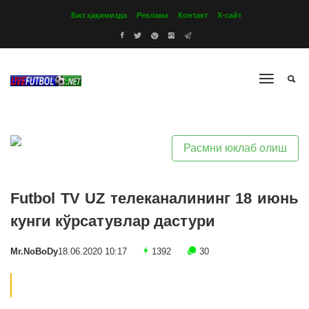
Биз ҳақимизда
Реклама
Контакт
Х-сайт
Расмни юклаб олиш
Futbol TV UZ телеканалининг 18 июнь
кунги кўрсатувлар дастури
Mr.NoBoDy
18.06.2020 10:17
1392
30