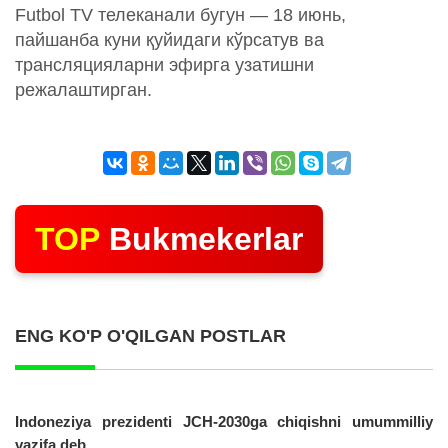
Futbol TV телеканали бугун — 18 июнь,
пайшанба куни қуйидаги кўрсатув ва
трансляцияларни эфирга узатишни
режалаштирган.
TOP
Bukmekerlar
ENG KO'P O'QILGAN POSTLAR
Indoneziya prezidenti JCH-2030ga chiqishni umummilliy
vazifa deb...