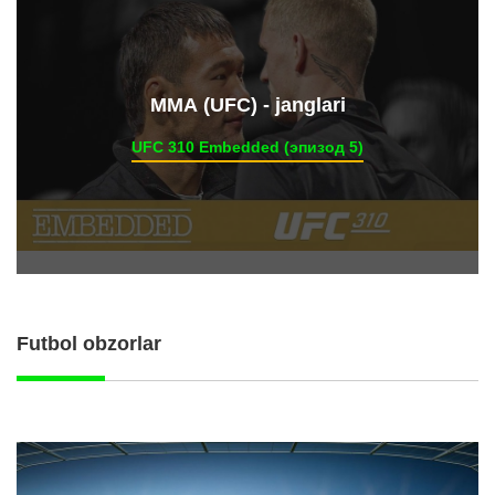
ММА (UFC) - janglari
UFC 310 Embedded (эпизод 5)
Futbol obzorlar