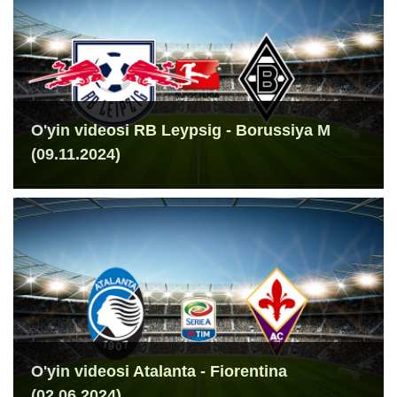
O'yin videosi RB Leypsig - Borussiya M
(09.11.2024)
O'yin videosi Atalanta - Fiorentina
(02.06.2024)