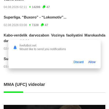
04.08.2026 02:11
14286
47
Superliga. “Buxoro” - “Lokomotiv”...
02.08.2026 03:08
7228
47
Kabo-verdelik darvozabon Vozinya faoliyatini Marokashda
davom ettirishi...
livefutbol.net
02.08.2026 01:08
3978
47
Would like to send you notifications
Superliga. "Dinamo" – "Neftchi" (matnli...
Discard
Allow
03.08.2026 20:32
3777
47
MMA (UFC) videolar