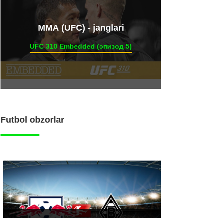
ММА (UFC) - janglari
UFC 310 Embedded (эпизод 5)
Futbol obzorlar