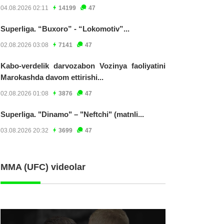
04.08.2026 02:11
14199
47
Superliga. “Buxoro” - “Lokomotiv”...
02.08.2026 03:08
7141
47
Kabo-verdelik darvozabon Vozinya faoliyatini
Marokashda davom ettirishi...
02.08.2026 01:08
3876
47
Superliga. "Dinamo" – "Neftchi" (matnli...
03.08.2026 20:32
3699
47
MMA (UFC) videolar