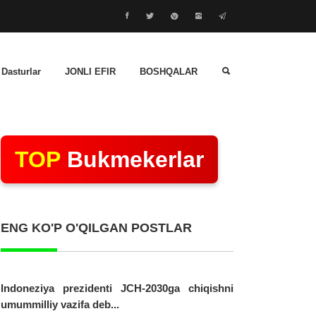
 Dasturlar
JONLI EFIR
BOSHQALAR
TOP
Bukmekerlar
ENG KO'P O'QILGAN POSTLAR
Indoneziya prezidenti JCH-2030ga chiqishni
umummilliy vazifa deb...