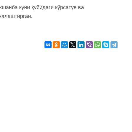
кшанба куни қуйидаги кўрсатув ва
жалаштирган.