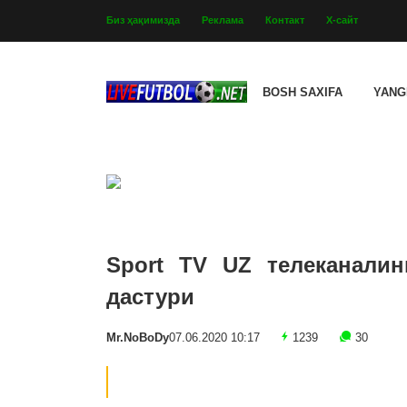
Биз ҳақимизда
Реклама
Контакт
Х-сайт
BOSH SAXIFA
YANG
Sport TV UZ телеканалин
дастури
Mr.NoBoDy
07.06.2020 10:17
1239
30