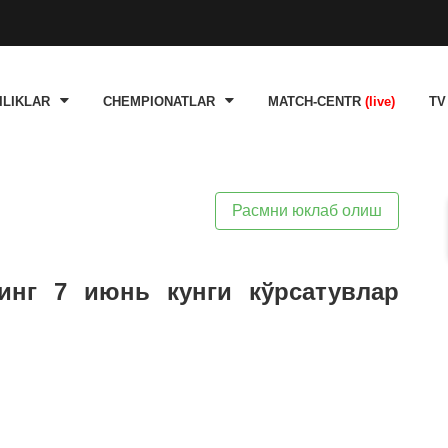
ILIKLAR
CHEMPIONATLAR
MATCH-CENTR
(live)
TV
Расмни юклаб олиш
инг 7 июнь кунги кўрсатувлар