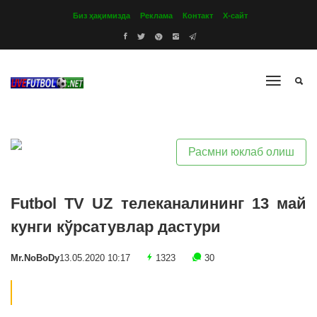
Биз ҳақимизда
Реклама
Контакт
Х-сайт
Расмни юклаб олиш
Futbol TV UZ телеканалининг 13 май
кунги кўрсатувлар дастури
Mr.NoBoDy
13.05.2020 10:17
1323
30