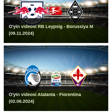
O'yin videosi RB Leypsig - Borussiya M
(09.11.2024)
O'yin videosi Atalanta - Fiorentina
(02.06.2024)