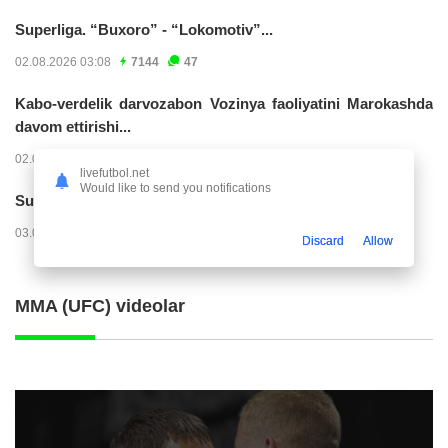
Superliga. “Buxoro” - “Lokomotiv”...
02.08.2026 03:08
7144
47
Kabo-verdelik darvozabon Vozinya faoliyatini Marokashda
davom ettirishi...
02.08.2026 01:08
3888
47
livefutbol.net
Would like to send you notifications
Superliga. "Dinamo" – "Neftchi" (matnli...
03.08.2026 20:32
3708
47
Discard
Allow
MMA (UFC) videolar