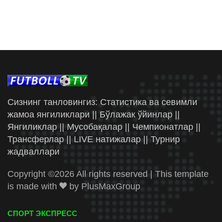
Сизнинг танловингиз: Статистика ва севимли
жамоа янгиликлари || Бўлажак ўйинлар ||
Янгиликлар || Мусобақалар || Чемпионатлар ||
Трансферлар || LIVE натижалар || Турнир
жадваллари
Copyright ©
2026 All rights reserved | This template
is made with
by
PlusMaxGroup
СПОРТ ЭКСПРЕСС