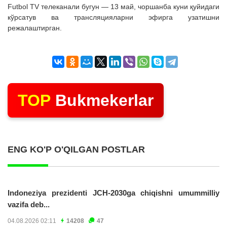
Futbol TV телеканали бугун — 13 май, чоршанба куни қуйидаги
кўрсатув ва трансляцияларни эфирга узатишни
режалаштирган.
TOP
Bukmekerlar
ENG KO'P O'QILGAN POSTLAR
Indoneziya prezidenti JCH-2030ga chiqishni umummilliy
vazifa deb...
04.08.2026 02:11
14208
47