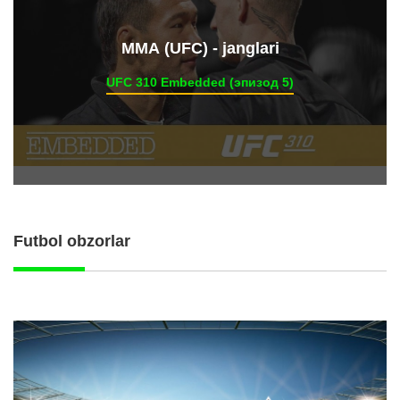
ММА (UFC) - janglari
UFC 310 Embedded (эпизод 5)
Futbol obzorlar