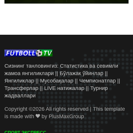
Сизнинг танловингиз: Статистика ва севимли
жамоа янгиликлари || Бўлажак ўйинлар ||
Янгиликлар || Мусобақалар || Чемпионатлар ||
Трансферлар || LIVE натижалар || Турнир
жадваллари
Copyright ©
2026 All rights reserved | This template
is made with
by
PlusMaxGroup
СПОРТ ЭКСПРЕСС