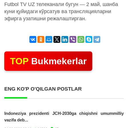
Futbol TV UZ телеканали бугун — 2 май, шанба
куни қуйидаги кўрсатув ва трансляцияларни
эфирга узатишни режалаштирган.
TOP
Bukmekerlar
ENG KO'P O'QILGAN POSTLAR
Indoneziya prezidenti JCH-2030ga chiqishni umummilliy
vazifa deb...