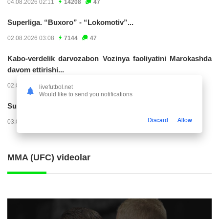
04.08.2026 02:11
14208
47
Superliga. “Buxoro” - “Lokomotiv”...
02.08.2026 03:08
7144
47
Kabo-verdelik darvozabon Vozinya faoliyatini Marokashda
davom ettirishi...
02.08.2026 01:08
3888
47
livefutbol.net
Would like to send you notifications
Superliga. "Dinamo" – "Neftchi" (matnli...
Discard
Allow
03.08.2026 20:32
3708
47
MMA (UFC) videolar