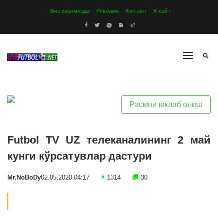
Биз ҳақимизда
Реклама
Контакт
Х-сайт
Расмни юклаб олиш
Futbol TV UZ телеканалининг 2 май
кунги кўрсатувлар дастури
Mr.NoBoDy
02.05.2020 04:17
1314
30