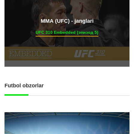
ММА (UFC) - janglari
UFC 310 Embedded (эпизод 5)
Futbol obzorlar