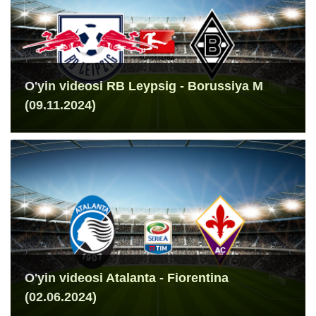
O'yin videosi RB Leypsig - Borussiya M
(09.11.2024)
O'yin videosi Atalanta - Fiorentina
(02.06.2024)