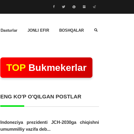
 Dasturlar
JONLI EFIR
BOSHQALAR
TOP
Bukmekerlar
ENG KO'P O'QILGAN POSTLAR
Indoneziya prezidenti JCH-2030ga chiqishni
umummilliy vazifa deb...