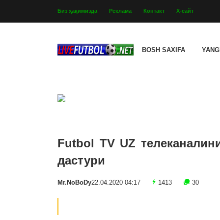
Биз ҳақимизда
Реклама
Контакт
Х-сайт
BOSH SAXIFA
YANG
Futbol TV UZ телеканалин
дастури
Mr.NoBoDy
22.04.2020 04:17
1413
30