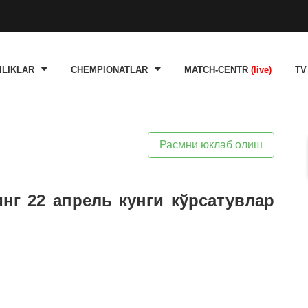
ILIKLAR
CHEMPIONATLAR
MATCH-CENTR
(live)
TV
Расмни юклаб олиш
инг 22 апрель кунги кўрсатувлар