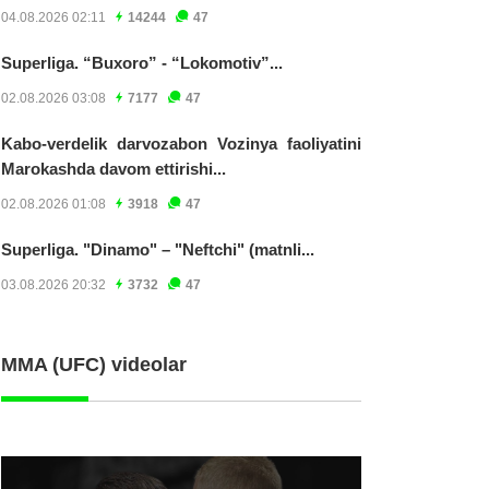
04.08.2026 02:11
14244
47
Superliga. “Buxoro” - “Lokomotiv”...
02.08.2026 03:08
7177
47
Kabo-verdelik darvozabon Vozinya faoliyatini
Marokashda davom ettirishi...
02.08.2026 01:08
3918
47
Superliga. "Dinamo" – "Neftchi" (matnli...
03.08.2026 20:32
3732
47
MMA (UFC) videolar