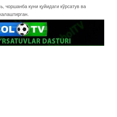
ь, чоршанба куни қуйидаги кўрсатув ва
жалаштирган.