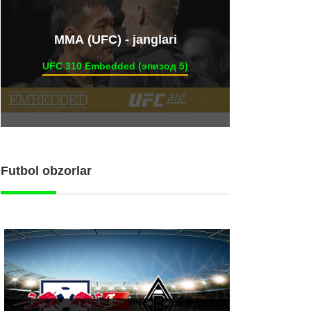
ММА (UFC) - janglari
UFC 310 Embedded (эпизод 5)
Futbol obzorlar