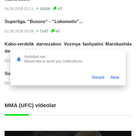
04.08.2026 02:11
14208
47
Superliga. “Buxoro” - “Lokomotiv”...
02.08.2026 03:08
7147
47
Kabo-verdelik darvozabon Vozinya faoliyatini Marokashda
davom ettirishi...
livefutbol.net
02.08.2026 01:08
3891
47
Would like to send you notifications
Superliga. "Dinamo" – "Neftchi" (matnli...
Discard
Allow
03.08.2026 20:32
3708
47
MMA (UFC) videolar