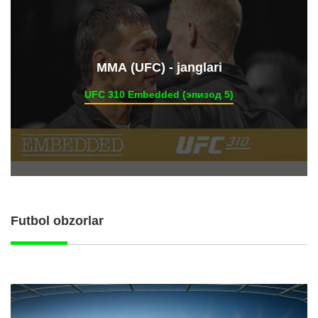
ММА (UFC) - janglari
UFC 310 Embedded (эпизод 5)
Futbol obzorlar