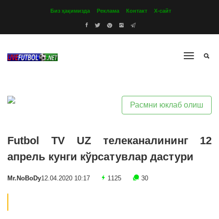
Биз ҳақимизда
Реклама
Контакт
Х-сайт
Расмни юклаб олиш
Futbol TV UZ телеканалининг 12
апрель кунги кўрсатувлар дастури
Mr.NoBoDy
12.04.2020 10:17
1125
30