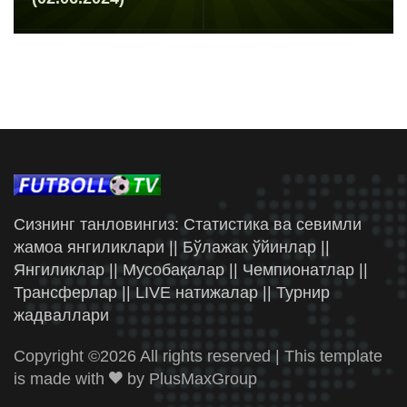
Сизнинг танловингиз: Статистика ва севимли
жамоа янгиликлари || Бўлажак ўйинлар ||
Янгиликлар || Мусобақалар || Чемпионатлар ||
Трансферлар || LIVE натижалар || Турнир
жадваллари
Copyright ©
2026 All rights reserved | This template
is made with
by
PlusMaxGroup