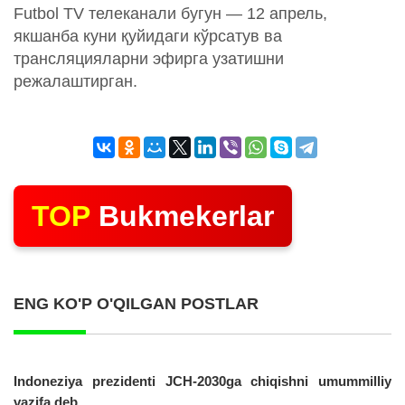
Futbol TV телеканали бугун — 12 апрель,
якшанба куни қуйидаги кўрсатув ва
трансляцияларни эфирга узатишни
режалаштирган.
TOP
Bukmekerlar
ENG KO'P O'QILGAN POSTLAR
Indoneziya prezidenti JCH-2030ga chiqishni umummilliy
vazifa deb...