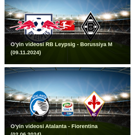
O'yin videosi RB Leypsig - Borussiya M
(09.11.2024)
O'yin videosi Atalanta - Fiorentina
(02.06.2024)