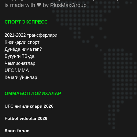
is made with
by
PlusMaxGroup
СПОРТ ЭКСПРЕСС
2021-2022 трансферлари
Қизиқарли спорт
Дунёда нима гап?
Бугунги ТВ-да
Чемпионатлар
UFC \ ММА
Кечаги ўйинлар
ОММАБОП ЛОЙИХАЛАР
UFC янгиликлари 2026
Futbol videolar 2026
Sport forum