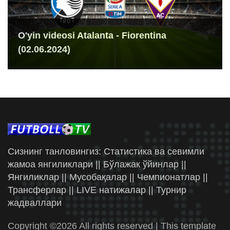
O'yin videosi Atalanta - Fiorentina
(02.06.2024)
Сизнинг танловингиз: Статистика ва севимли
жамоа янгиликлари || Бўлажак ўйинлар ||
Янгиликлар || Мусобақалар || Чемпионатлар ||
Трансферлар || LIVE натижалар || Турнир
жадваллари
Copyright ©
2026 All rights reserved | This template