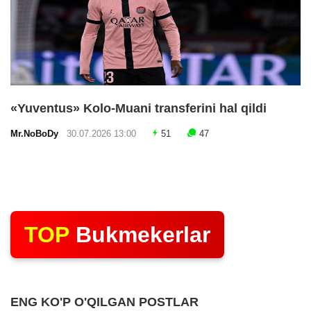
«Yuventus» Kolo-Muani transferini hal qildi
Mr.NoBoDy
30.07.2026 13:00
51
47
TOP
Bukmekerlar
ENG KO'P O'QILGAN POSTLAR