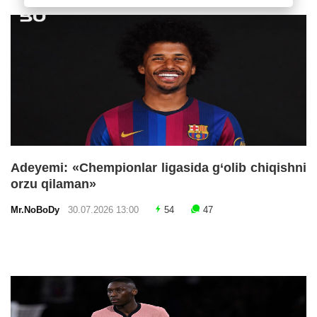
Adeyemi: «Chempionlar ligasida g‘olib chiqishni
orzu qilaman»
Mr.NoBoDy
30.07.2026 13:00
54
47