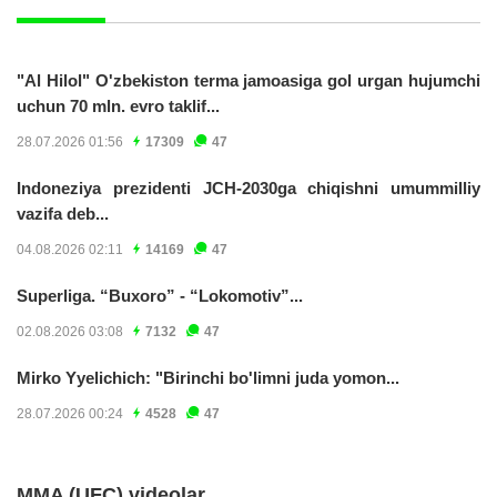
"Al Hilol" O'zbekiston terma jamoasiga gol urgan hujumchi
uchun 70 mln. evro taklif...
28.07.2026 01:56
17309
47
Indoneziya prezidenti JCH-2030ga chiqishni umummilliy
vazifa deb...
04.08.2026 02:11
14169
47
Superliga. “Buxoro” - “Lokomotiv”...
02.08.2026 03:08
7132
47
Mirko Yyelichich: "Birinchi bo'limni juda yomon...
28.07.2026 00:24
4528
47
MMA (UFC) videolar