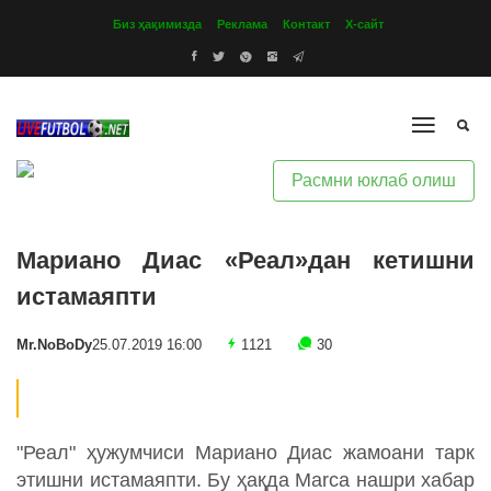
Биз ҳақимизда
Реклама
Контакт
Х-сайт
Расмни юклаб олиш
Мариано Диас «Реал»дан кетишни
истамаяпти
Mr.NoBoDy
25.07.2019 16:00
1121
30
"Реал" ҳужумчиси Мариано Диас жамоани тарк
этишни истамаяпти. Бу ҳақда Marca нашри хабар