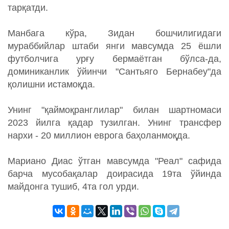
тарқатди.
Манбага кўра, Зидан бошчилигидаги
мураббийлар штаби янги мавсумда 25 ёшли
футболчига урғу бермаётган бўлса-да,
доминиканлик ўйинчи "Сантьяго Бернабеу"да
қолишни истамоқда.
Унинг "қаймоқранглилар" билан шартномаси
2023 йилга қадар тузилган. Унинг трансфер
нархи - 20 миллион еврога баҳоланмоқда.
Мариано Диас ўтган мавсумда "Реал" сафида
барча мусобақалар доирасида 19та ўйинда
майдонга тушиб, 4та гол урди.