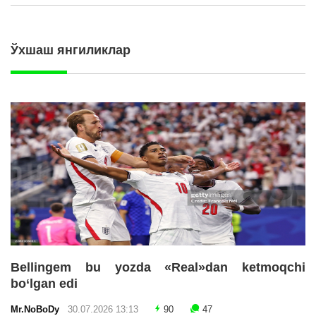
Ўхшаш янгиликлар
Bellingem bu yozda «Real»dan ketmoqchi
bo‘lgan edi
Mr.NoBoDy
30.07.2026 13:13
90
47