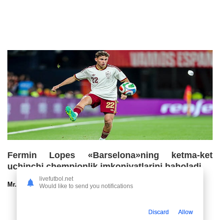
Fermin Lopes «Barselona»ning ketma-ket
uchinchi chempionlik imkoniyatlarini baholadi
livefutbol.net
Mr.NoBoDy
30.07.2026 13:00
57
47
Would like to send you notifications
Discard
Allow