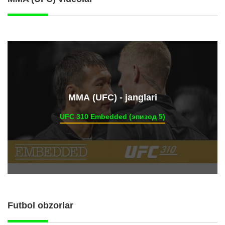
ММА (UFC) - janglari
UFC 310 Embedded (эпизод 5)
Futbol obzorlar