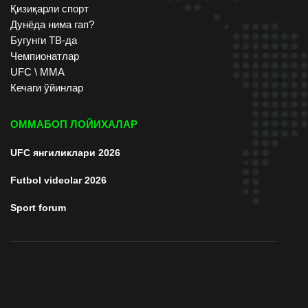
Қизиқарли спорт
Дунёда нима гап?
Бугунги ТВ-да
Чемпионатлар
UFC \ ММА
Кечаги ўйинлар
ОММАБОП ЛОЙИХАЛАР
UFC янгиликлари 2026
Futbol videolar 2026
Sport forum