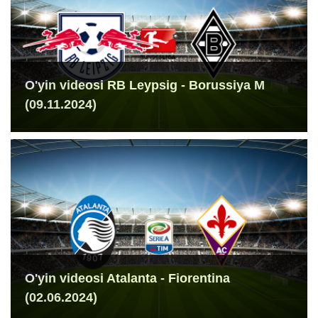
O'yin videosi RB Leypsig - Borussiya M
(09.11.2024)
O'yin videosi Atalanta - Fiorentina
(02.06.2024)