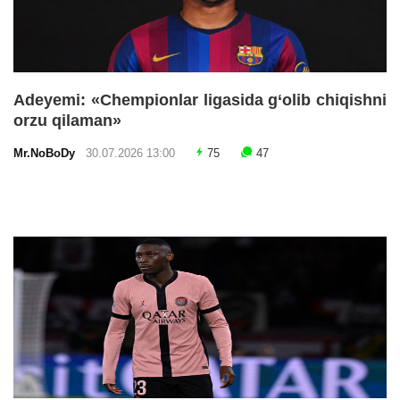
Adeyemi: «Chempionlar ligasida g‘olib chiqishni
orzu qilaman»
Mr.NoBoDy
30.07.2026 13:00
75
47