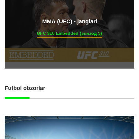
ММА (UFC) - janglari
UFC 310 Embedded (эпизод 5)
Futbol obzorlar