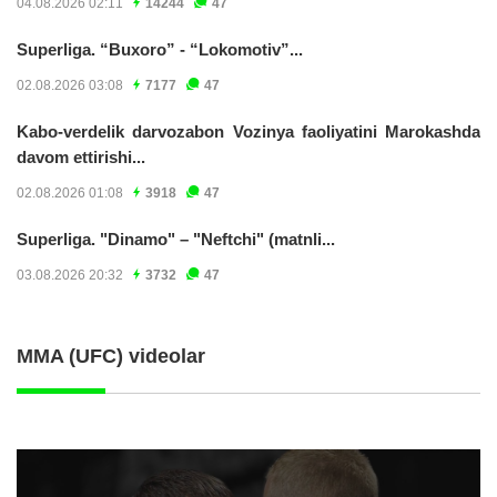
04.08.2026 02:11
14244
47
Superliga. “Buxoro” - “Lokomotiv”...
02.08.2026 03:08
7177
47
Kabo-verdelik darvozabon Vozinya faoliyatini Marokashda
davom ettirishi...
02.08.2026 01:08
3918
47
Superliga. "Dinamo" – "Neftchi" (matnli...
03.08.2026 20:32
3732
47
MMA (UFC) videolar