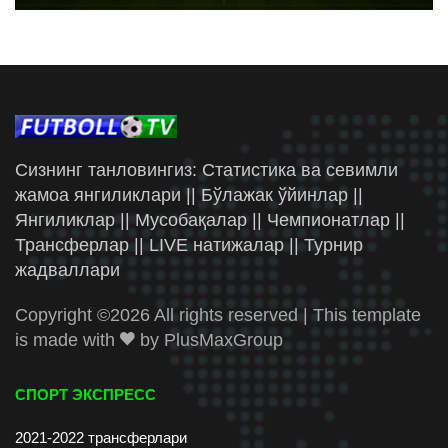
Сизнинг танловингиз: Статистика ва севимли
жамоа янгиликлари || Бўлажак ўйинлар ||
Янгиликлар || Мусобақалар || Чемпионатлар ||
Трансферлар || LIVE натижалар || Турнир
жадваллари
Copyright ©
2026 All rights reserved | This template
is made with
by
PlusMaxGroup
СПОРТ ЭКСПРЕСС
2021-2022 трансферлари