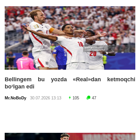
Bellingem bu yozda «Real»dan ketmoqchi
bo‘lgan edi
Mr.NoBoDy
30.07.2026 13:13
105
47