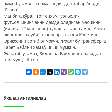
аммо бу амалга ошмаганди, дея хабар берди
"Diario".
Манбага кўра, "Тоттенхэм" уэльслик
футболчининг айни дамда оладиган маошини
(йилига 12 млн евро) тўлашга тайёр эмас. Аммо
"қироллик клуби" "шпорлар" аъзоси Кристиан
Эриксонни сотиб олмоқчи. "Реал" бу трансферга
Гарет Бэйлни ҳам қўшиши мумкин.
Эслатиб ўтамиз, Зидан ва Бэйлнинг орасидан
ола мушук ўтган.
Ўхшаш янгиликлар