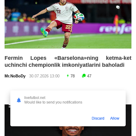
Fermin Lopes «Barselona»ning ketma-ket
uchinchi chempionlik imkoniyatlarini baholadi
Mr.NoBoDy
30.07.2026 13:00
78
47
livefutbol.net
Would like to send you notifications
Discard
Allow