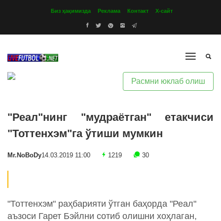
Биз ҳақимизда
Реклама
Контакт
Х-сайт
Расмни юклаб олиш
"Реал"нинг "мудраётган" етакчиси
"Тоттенхэм"га ўтиши мумкин
Mr.NoBoDy
14.03.2019 11:00
1219
30
"Тоттенхэм" раҳбарияти ўтган баҳорда "Реал"
аъзоси Гарет Бэйлни сотиб олишни хоҳлаган,