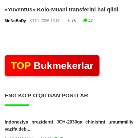
«Yuventus» Kolo-Muani transferini hal qildi
Mr.NoBoDy
30.07.2026 13:00
75
47
TOP
Bukmekerlar
ENG KO'P O'QILGAN POSTLAR
Indoneziya prezidenti JCH-2030ga chiqishni umummilliy
vazifa deb...