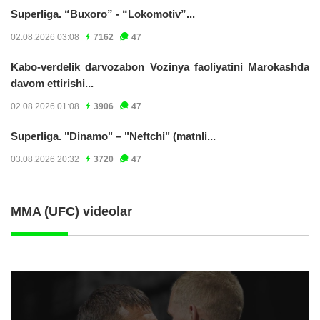
Superliga. “Buxoro” - “Lokomotiv”...
02.08.2026 03:08
7162
47
Kabo-verdelik darvozabon Vozinya faoliyatini Marokashda
davom ettirishi...
02.08.2026 01:08
3906
47
Superliga. "Dinamo" – "Neftchi" (matnli...
03.08.2026 20:32
3720
47
MMA (UFC) videolar