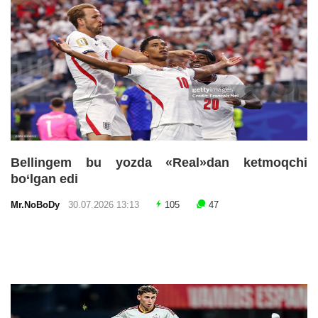
Bellingem bu yozda «Real»dan ketmoqchi
bo‘lgan edi
Mr.NoBoDy
30.07.2026 13:13
105
47