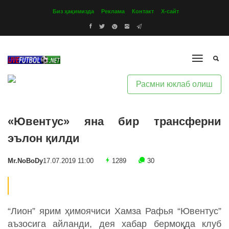
Биз ҳақимизда
Реклама
Контакт
Х-сайт
Расмни юклаб олиш
«Ювентус» яна бир трансферни
эълон қилди
Mr.NoBoDy
17.07.2019 11:00
1289
30
“Лион” ярим ҳимоячиси Хамза Рафья “Ювентус”
аъзосига айланди, дея хабар бермоқда клуб