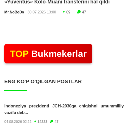
«Yuventus» Kolo-Muani transferini hal qildi
Mr.NoBoDy
30.07.2026 13:00
69
47
TOP
Bukmekerlar
ENG KO'P O'QILGAN POSTLAR
Indoneziya prezidenti JCH-2030ga chiqishni umummilliy
vazifa deb...
04.08.2026 02:11
14223
47