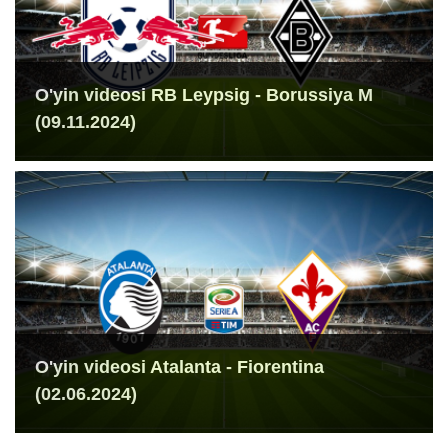
O'yin videosi RB Leypsig - Borussiya M
(09.11.2024)
O'yin videosi Atalanta - Fiorentina
(02.06.2024)