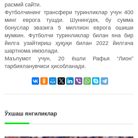
расмий сайти.
Футболчининг трансфери туринликлар учун 400
минг еврога тушди. Шунингдек, бу сумма
бонуслар эвазига 5 миллион еврога ошиши
мумкин. Футболчи туринликлар билан яна бир
йилга узайтириш ҳуқуқи билан 2022 йилгача
шартнома имзолади.
Маълумот учун, 20 ёшли Рафья “Лион”
тарбияланувчиси ҳисобланади.
Ўхшаш янгиликлар