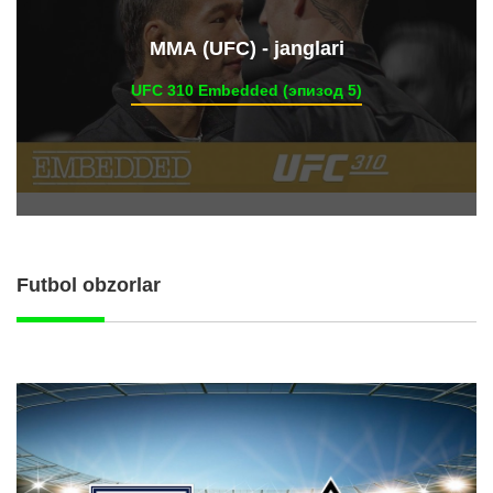
ММА (UFC) - janglari
UFC 310 Embedded (эпизод 5)
Futbol obzorlar