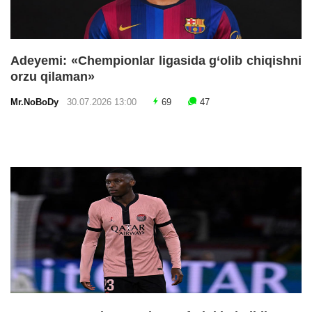
Adeyemi: «Chempionlar ligasida g‘olib chiqishni
orzu qilaman»
Mr.NoBoDy
30.07.2026 13:00
69
47