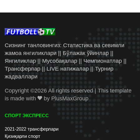
Сизнинг танловингиз: Статистика ва севимли
жамоа янгиликлари || Бўлажак ўйинлар ||
Янгиликлар || Мусобақалар || Чемпионатлар ||
Трансферлар || LIVE натижалар || Турнир
жадваллари
Copyright ©
2026 All rights reserved | This template
is made with
by
PlusMaxGroup
СПОРТ ЭКСПРЕСС
2021-2022 трансферлари
Қизиқарли спорт