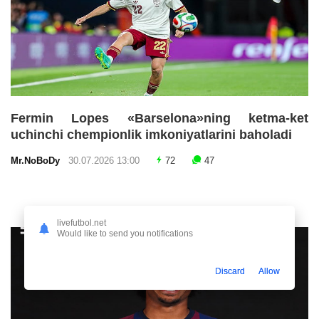
Fermin Lopes «Barselona»ning ketma-ket
uchinchi chempionlik imkoniyatlarini baholadi
Mr.NoBoDy
30.07.2026 13:00
72
47
livefutbol.net
Would like to send you notifications
Discard
Allow