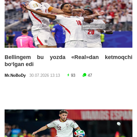
Bellingem bu yozda «Real»dan ketmoqchi
bo‘lgan edi
Mr.NoBoDy
30.07.2026 13:13
93
47