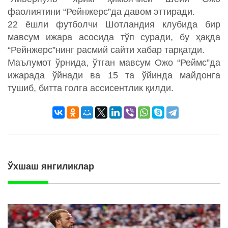
фаолиятини “Рейнжерс”да давом эттиради.
22 ёшли футболчи Шотландия клубида бир
мавсум ижара асосида тўп суради, бу ҳақда
“Рейнжерс”нинг расмий сайти хабар тарқатди.
Маълумот ўрнида, ўтган мавсум Ожо “Реймс”да
ижарада ўйнади ва 15 та ўйинда майдонга
тушиб, битта голга ассисентлик қилди.
Ўхшаш янгиликлар