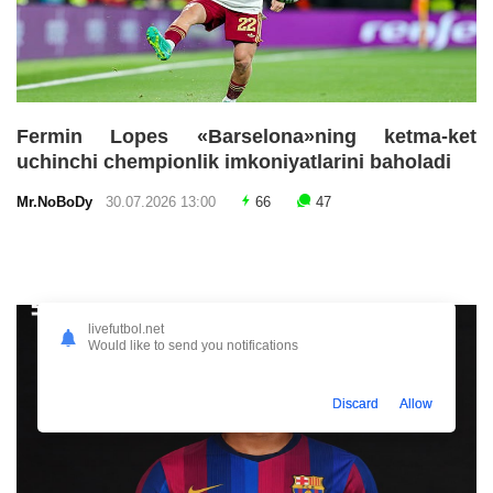
Fermin Lopes «Barselona»ning ketma-ket
uchinchi chempionlik imkoniyatlarini baholadi
Mr.NoBoDy
30.07.2026 13:00
66
47
livefutbol.net
Would like to send you notifications
Discard
Allow