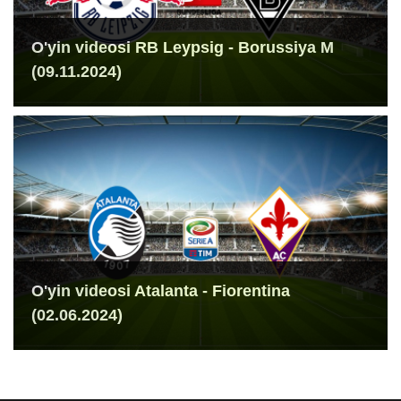
O'yin videosi RB Leypsig - Borussiya M
(09.11.2024)
O'yin videosi Atalanta - Fiorentina
(02.06.2024)