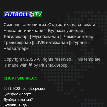
Сизнинг танловингиз: Статистика ва севимли
жамоа янгиликлари || Бўлажак ўйинлар ||
Янгиликлар || Мусобақалар || Чемпионатлар ||
Трансферлар || LIVE натижалар || Турнир
жадваллари
Copyright ©
2026 All rights reserved | This template
is made with
by
PlusMaxGroup
СПОРТ ЭКСПРЕСС
2021-2022 трансферлари
Қизиқарли спорт
Дунёда нима гап?
Бугунги ТВ-да