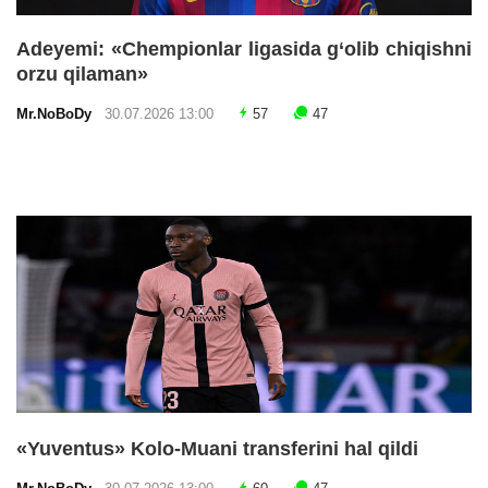
Adeyemi: «Chempionlar ligasida g‘olib chiqishni
orzu qilaman»
Mr.NoBoDy
30.07.2026 13:00
57
47
«Yuventus» Kolo-Muani transferini hal qildi