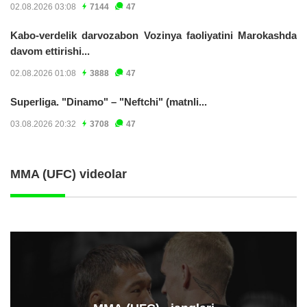
02.08.2026 03:08
7144
47
Kabo-verdelik darvozabon Vozinya faoliyatini Marokashda
davom ettirishi...
02.08.2026 01:08
3888
47
Superliga. "Dinamo" – "Neftchi" (matnli...
03.08.2026 20:32
3708
47
MMA (UFC) videolar