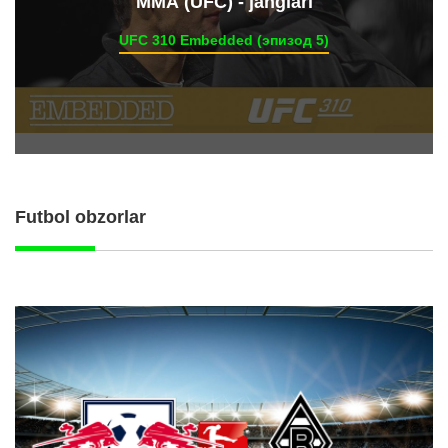
ММА (UFC) - janglari
UFC 310 Embedded (эпизод 5)
Futbol obzorlar