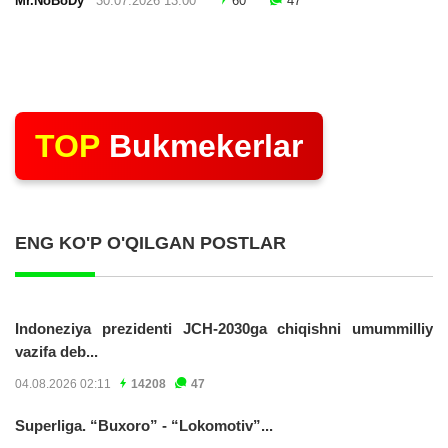
Mr.NoBoDy
30.07.2026 13:00
60
47
TOP
Bukmekerlar
ENG KO'P O'QILGAN POSTLAR
Indoneziya prezidenti JCH-2030ga chiqishni umummilliy
vazifa deb...
04.08.2026 02:11
14208
47
Superliga. “Buxoro” - “Lokomotiv”...