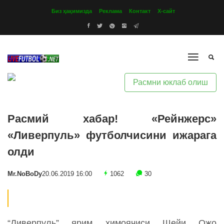
Биз ҳақимизда
Реклама
Контакт
Х-сайт
Расмни юклаб олиш
Расмий хабар! «Рейнжерс»
«Ливерпуль» футболчисини ижарага
олди
Mr.NoBoDy
20.06.2019 16:00
1062
30
“Ливерпуль” ярим ҳимоячиси Шейи Ожо