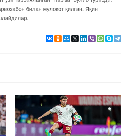
рвозабон билан мулоқот қилган. Яқин
шлайдилар.