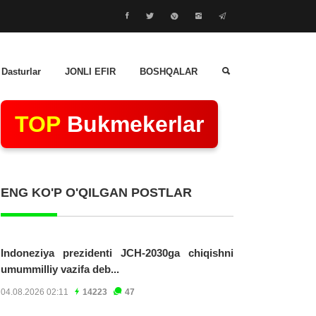
 Dasturlar
JONLI EFIR
BOSHQALAR
TOP
Bukmekerlar
ENG KO'P O'QILGAN POSTLAR
Indoneziya prezidenti JCH-2030ga chiqishni
umummilliy vazifa deb...
04.08.2026 02:11
14223
47