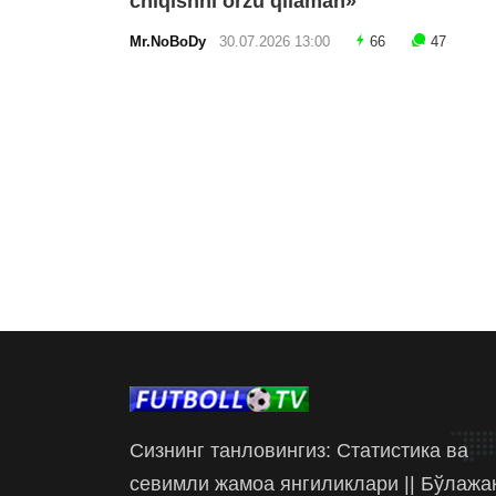
chiqishni orzu qilaman»
Mr.NoBoDy
30.07.2026 13:00
66
47
Сизнинг танловингиз: Статистика ва
севимли жамоа янгиликлари || Бўлажа