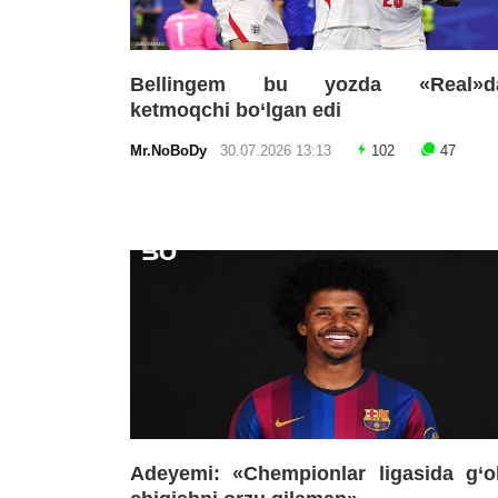
Bellingem bu yozda «Real»d
ketmoqchi bo‘lgan edi
Mr.NoBoDy
30.07.2026 13:13
102
47
Adeyemi: «Chempionlar ligasida g‘o