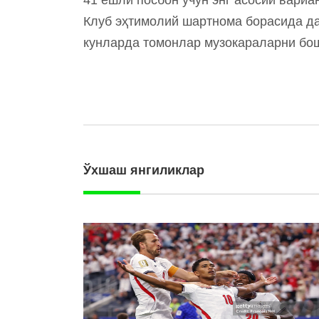
Клуб эҳтимолий шартнома борасида да
кунларда томонлар музокараларни бо
Ўхшаш янгиликлар