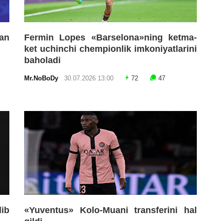
an
Fermin Lopes «Barselona»ning ketma-
ket uchinchi chempionlik imkoniyatlarini
baholadi
Mr.NoBoDy
30.07.2026 13:00
72
47
lib
«Yuventus» Kolo-Muani transferini hal