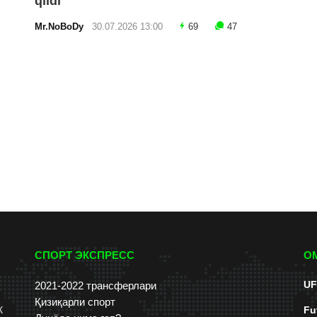
qildi
Mr.NoBoDy
30.07.2026 13:00
69
47
СПОРТ ЭКСПРЕСС
О
UF
2021-2022 трансферлари
Қизиқарли спорт
к
Fu