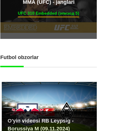
ММА (UFC) - janglari
UFC 310 Embedded (эпизод 5)
Futbol obzorlar
O'yin videosi RB Leypsig -
Borussiya M (09.11.2024)