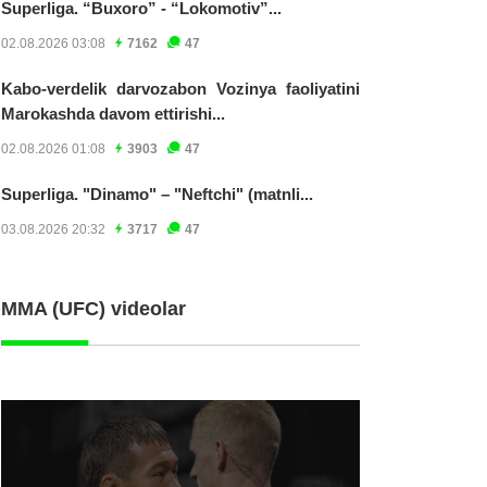
Superliga. “Buxoro” - “Lokomotiv”...
02.08.2026 03:08
7162
47
Kabo-verdelik darvozabon Vozinya faoliyatini
Marokashda davom ettirishi...
02.08.2026 01:08
3903
47
Superliga. "Dinamo" – "Neftchi" (matnli...
03.08.2026 20:32
3717
47
MMA (UFC) videolar