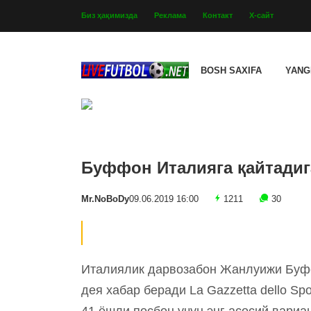
Биз ҳақимизда
Реклама
Контакт
Х-сайт
BOSH SAXIFA
YANG
Буффон Италияга қайтадиг
Mr.NoBoDy
09.06.2019 16:00
1211
30
Италиялик дарвозабон Жанлуижи Буфф
дея хабар беради La Gazzetta dello Spo
41 ёшли посбон учун энг асосий вариа