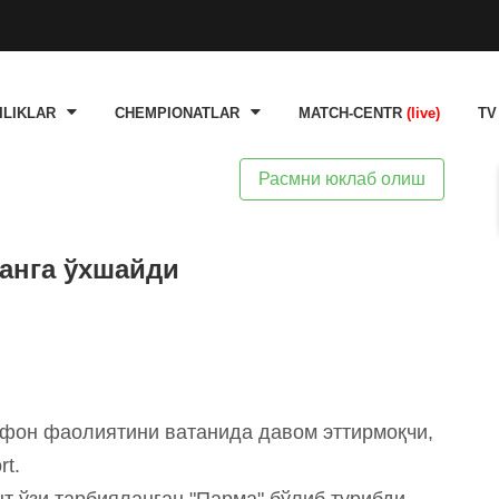
ILIKLAR
CHEMPIONATLAR
MATCH-CENTR
(live)
TV
Расмни юклаб олиш
анга ўхшайди
он фаолиятини ватанида давом эттирмоқчи,
rt.
нт ўзи тарбияланган "Парма" бўлиб турибди.