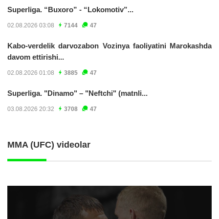
Superliga. “Buxoro” - “Lokomotiv”...
02.08.2026 03:08
7144
47
Kabo-verdelik darvozabon Vozinya faoliyatini Marokashda
davom ettirishi...
02.08.2026 01:08
3885
47
Superliga. "Dinamo" – "Neftchi" (matnli...
03.08.2026 20:32
3708
47
MMA (UFC) videolar