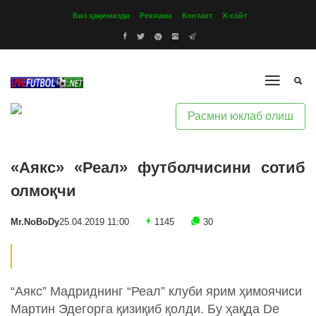
Биз ҳақимизда
Реклама
Контакт
Х-сайт
Расмни юклаб олиш
«Аякс» «Реал» футболчисини сотиб
олмоқчи
Mr.NoBoDy
25.04.2019 11:00
1145
30
“Аякс” Мадриднинг “Реал” клуби ярим ҳимоячиси
Мартин Эдегорга қизиқиб қолди. Бу ҳақда De