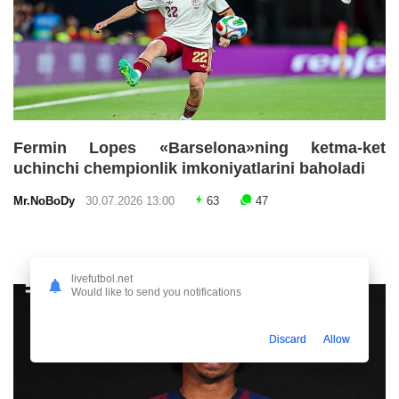
Fermin Lopes «Barselona»ning ketma-ket
uchinchi chempionlik imkoniyatlarini baholadi
Mr.NoBoDy
30.07.2026 13:00
63
47
livefutbol.net
Would like to send you notifications
Discard
Allow