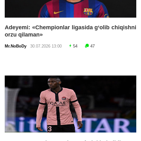
Adeyemi: «Chempionlar ligasida g‘olib chiqishni
orzu qilaman»
Mr.NoBoDy
30.07.2026 13:00
54
47