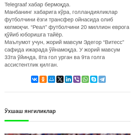
Telegraaf хабар бермоқда.
Манбанинг хабарига кўра, голландияликлар
футболчини ёзги трансфер ойнасида олиб
келмоқчи. “Реал” футболчини 20 миллион еврога
қўйиб юборишга тайёр.
Маълумот учун, жорий мавсум Эдегор “Витесс”
сафида ижарада ўйнамоқда. У жорий мавсум
33та ўйинда, 8та гол урган ва 9та голга
ассистентлик қилган.
Ўхшаш янгиликлар