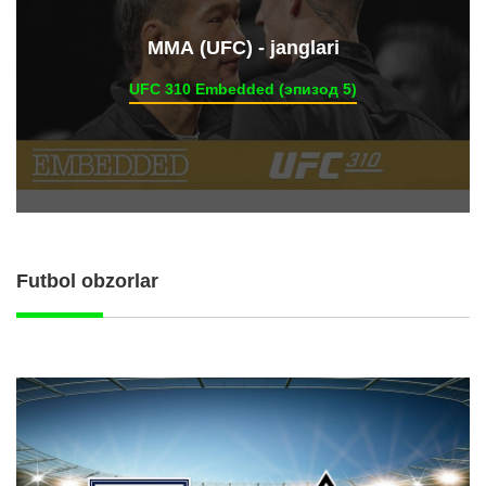
ММА (UFC) - janglari
UFC 310 Embedded (эпизод 5)
Futbol obzorlar