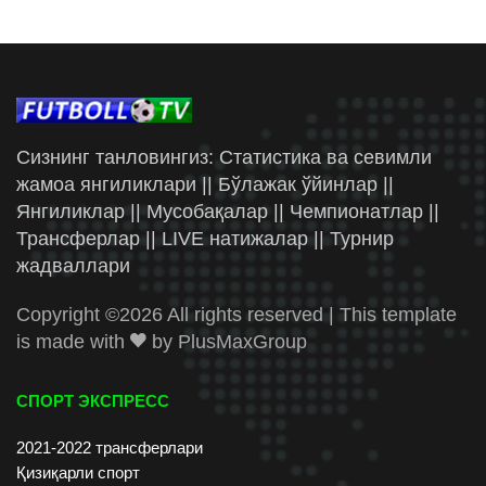
Сизнинг танловингиз: Статистика ва севимли
жамоа янгиликлари || Бўлажак ўйинлар ||
Янгиликлар || Мусобақалар || Чемпионатлар ||
Трансферлар || LIVE натижалар || Турнир
жадваллари
Copyright ©
2026 All rights reserved | This template
is made with
by
PlusMaxGroup
СПОРТ ЭКСПРЕСС
2021-2022 трансферлари
Қизиқарли спорт