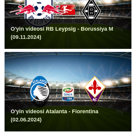
O'yin videosi RB Leypsig - Borussiya M
(09.11.2024)
O'yin videosi Atalanta - Fiorentina
(02.06.2024)