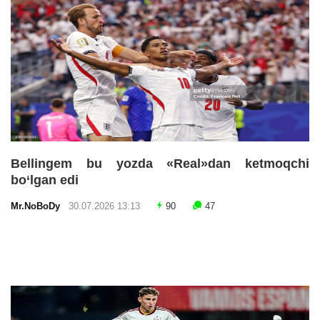
Bellingem bu yozda «Real»dan ketmoqchi
bo‘lgan edi
Mr.NoBoDy
30.07.2026 13:13
90
47