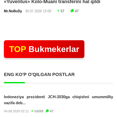
«Yuventus» Kolo-Muani transferini hal qildi
Mr.NoBoDy
30.07.2026 13:00
57
47
TOP
Bukmekerlar
ENG KO'P O'QILGAN POSTLAR
Indoneziya prezidenti JCH-2030ga chiqishni umummilliy
vazifa deb...
04.08.2026 02:11
14205
47