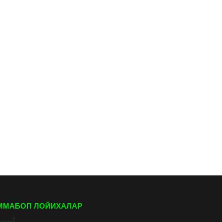
ММАБОП ЛОЙИХАЛАР