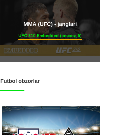
ММА (UFC) - janglari
UFC 310 Embedded (эпизод 5)
Futbol obzorlar