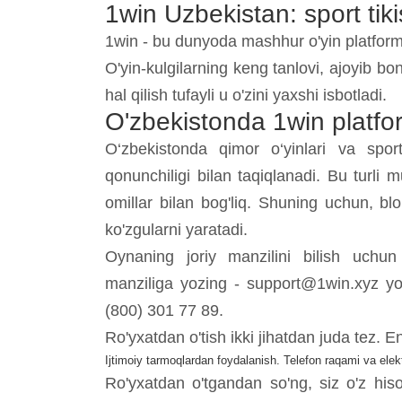
1win Uzbekistan: sport tiki
1win - bu dunyoda mashhur o'yin platforma
O'yin-kulgilarning keng tanlovi, ajoyib 
hal qilish tufayli u o'zini yaxshi isbotladi.
O'zbekistonda 1win platf
O‘zbekistonda qimor o‘yinlari va spo
qonunchiligi bilan taqiqlanadi. Bu turli m
omillar bilan bog'liq. Shuning uchun, 
ko'zgularni yaratadi.
Oynaning joriy manzilini bilish uchun 
manziliga yozing - support@1win.xyz yok
(800) 301 77 89.
Ro'yxatdan o'tish ikki jihatdan juda tez.
En
Ijtimoiy tarmoqlardan foydalanish.
Telefon raqami va elekt
Ro'yxatdan o'tgandan so'ng, siz o'z hisob