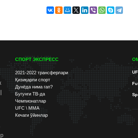
СПОРТ ЭКСПРЕСС
О
UF
2021-2022 трансферлари
Қизиқарли спорт
к
Fu
Дунёда нима гап?
|
Бугунги ТВ-да
Sp
Чемпионатлар
UFC \ ММА
Кечаги ўйинлар
s
up