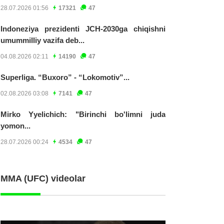
28.07.2026 01:56
17321
47
Indoneziya prezidenti JCH-2030ga chiqishni
umummilliy vazifa deb...
04.08.2026 02:11
14190
47
Superliga. “Buxoro” - “Lokomotiv”...
02.08.2026 03:08
7141
47
Mirko Yyelichich: "Birinchi bo'limni juda
yomon...
28.07.2026 00:24
4534
47
MMA (UFC) videolar