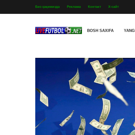
Биз ҳақимизда
Реклама
Контакт
Х-сайт
BOSH SAXIFA
YANG