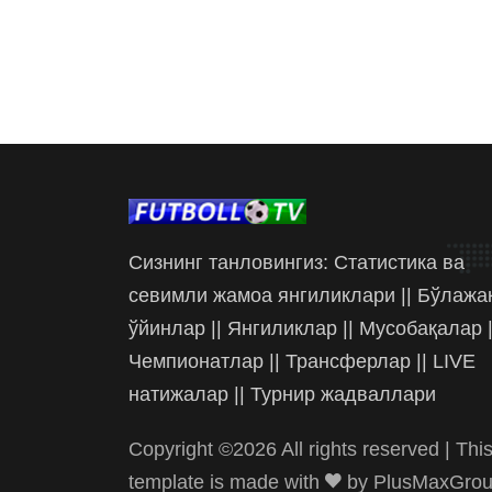
Сизнинг танловингиз: Статистика ва
севимли жамоа янгиликлари || Бўлажа
ўйинлар || Янгиликлар || Мусобақалар |
Чемпионатлар || Трансферлар || LIVE
натижалар || Турнир жадваллари
Copyright ©
2026 All rights reserved | Thi
template is made with
by
PlusMaxGro