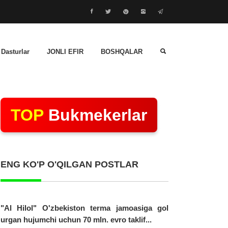
 Dasturlar
JONLI EFIR
BOSHQALAR
TOP
Bukmekerlar
ENG KO'P O'QILGAN POSTLAR
"Al Hilol" O'zbekiston terma jamoasiga gol
urgan hujumchi uchun 70 mln. evro taklif...