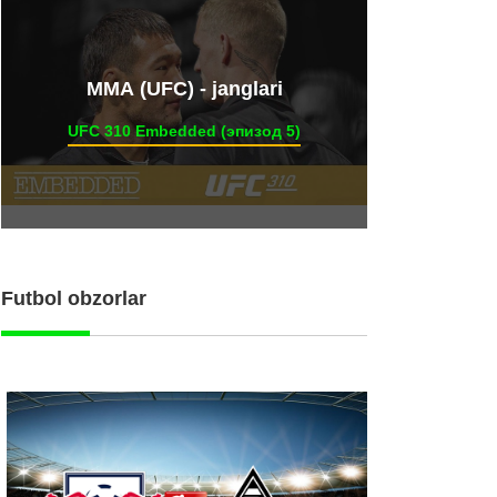
ММА (UFC) - janglari
UFC 310 Embedded (эпизод 5)
Futbol obzorlar