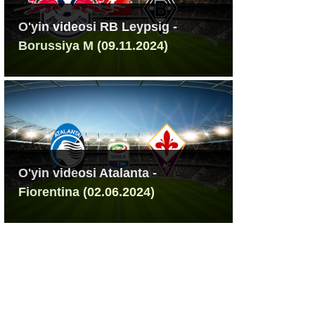
O'yin videosi RB Leypsig -
Borussiya M (09.11.2024)
O'yin videosi Atalanta -
Fiorentina (02.06.2024)