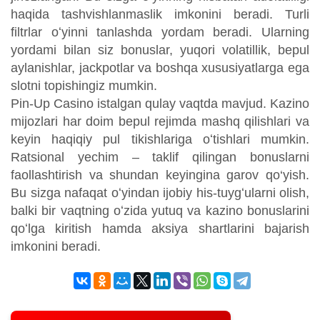
haqida tashvishlanmaslik imkonini beradi. Turli
filtrlar oʻyinni tanlashda yordam beradi. Ularning
yordami bilan siz bonuslar, yuqori volatillik, bepul
aylanishlar, jackpotlar va boshqa xususiyatlarga ega
slotni topishingiz mumkin.
Pin-Up Casino istalgan qulay vaqtda mavjud. Kazino
mijozlari har doim bepul rejimda mashq qilishlari va
keyin haqiqiy pul tikishlariga oʻtishlari mumkin.
Ratsional yechim – taklif qilingan bonuslarni
faollashtirish va shundan keyingina garov qo‘yish.
Bu sizga nafaqat oʻyindan ijobiy his-tuygʻularni olish,
balki bir vaqtning oʻzida yutuq va kazino bonuslarini
qoʻlga kiritish hamda aksiya shartlarini bajarish
imkonini beradi.