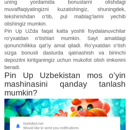
uning yordamida bonuslarni olishdagi
muvaffaqiyatingizni kuzatishingiz, shuningdek,
tekshirishdan oʻtib, pul mablagʻlarini yechib
olishingiz mumkin.
Pin Up UZda faqat katta yoshli foydalanuvchilar
roʻyxatdan oʻtishlari mumkin. Sayt amaldagi
qonunchilikka qatʼiy amal qiladi. Roʻyxatdan oʻtish
sizga bonusli dasturda qatnashish va birinchi
depozitni kiritganingiz uchun mukofot olish imkonini
beradi.
Pin Up Uzbekistan mos oʻyin
mashinasini qanday tanlash
mumkin?
livefutbol.net
Would like to send you notifications