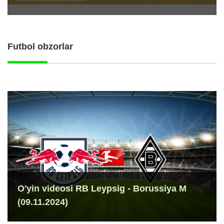
Futbol obzorlar
O'yin videosi RB Leypsig - Borussiya M
(09.11.2024)