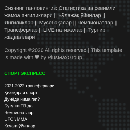
Сизнинг танловингиз: Статистика ва севимли
жамоа янгиликлари || Бўлажак ўйинлар ||
Янгиликлар || Мусобақалар || Чемпионатлар ||
Трансферлар || LIVE натижалар || Турнир
жадваллари
Copyright ©
2026 All rights reserved | This template
is made with
by
PlusMaxGroup
СПОРТ ЭКСПРЕСС
2021-2022 трансферлари
Қизиқарли спорт
Дунёда нима гап?
Бугунги ТВ-да
Чемпионатлар
UFC \ ММА
Кечаги ўйинлар