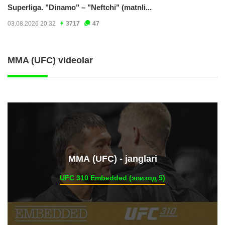
Superliga. "Dinamo" – "Neftchi" (matnli...
03.08.2026 20:32
3717
47
MMA (UFC) videolar
ММА (UFC) - janglari
UFC 310 Embedded (эпизод 5)