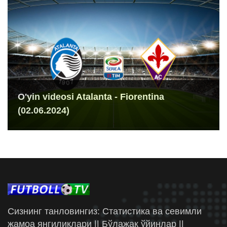
O'yin videosi Atalanta - Fiorentina
(02.06.2024)
Сизнинг танловингиз: Статистика ва севимли
жамоа янгиликлари || Бўлажак ўйинлар ||