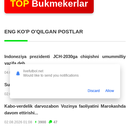
TOP
Bukmekerlar
ENG KO'P O'QILGAN POSTLAR
Indoneziya prezidenti JCH-2030ga chiqishni umummilliy
vazifa deb...
livefutbol.net
04.08.2026 02:11
14220
47
Would like to send you notifications
Superliga. “Buxoro” - “Lokomotiv”...
Discard
Allow
02.08.2026 03:08
7159
47
Kabo-verdelik darvozabon Vozinya faoliyatini Marokashda
davom ettirishi...
02.08.2026 01:08
3900
47