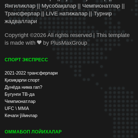
Янгиликлар || Мусобақалар || Чемпионатлар ||
Трансферлар || LIVE натижалар || Турнир
жадваллари
Copyright ©
2026 All rights reserved | This template
is made with
by
PlusMaxGroup
СПОРТ ЭКСПРЕСС
2021-2022 трансферлари
Қизиқарли спорт
Дунёда нима гап?
Бугунги ТВ-да
Чемпионатлар
UFC \ ММА
Кечаги ўйинлар
ОММАБОП ЛОЙИХАЛАР