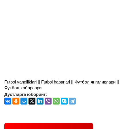
Futbol yangiliklari || Futbol habarlari || Футбол янгиликлари ||
Футбол хабарлари
Дўстларга юборинг: