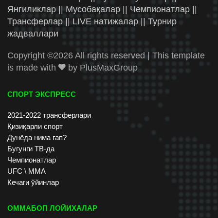
Янгиликлар || Мусобақалар || Чемпионатлар ||
Трансферлар || LIVE натижалар || Турнир
жадваллари
Copyright ©
2026 All rights reserved | This template
is made with
by
PlusMaxGroup
СПОРТ ЭКСПРЕСС
2021-2022 трансферлари
Қизиқарли спорт
Дунёда нима гап?
Бугунги ТВ-да
Чемпионатлар
UFC \ ММА
Кечаги ўйинлар
ОММАБОП ЛОЙИХАЛАР