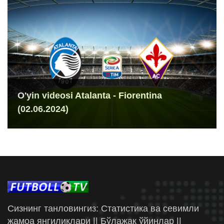
O'yin videosi Atalanta - Fiorentina
(02.06.2024)
Сизнинг танловингиз: Статистика ва севимли
жамоа янгиликлари || Бўлажак ўйинлар ||