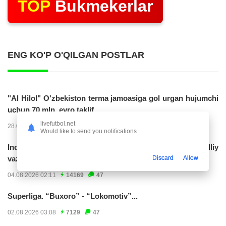
TOP
Bukmekerlar
ENG KO'P O'QILGAN POSTLAR
"Al Hilol" O'zbekiston terma jamoasiga gol urgan hujumchi
uchun 70 mln. evro taklif...
livefutbol.net
28.07.2026 01:56
17306
47
Would like to send you notifications
Indoneziya prezidenti JCH-2030ga chiqishni umummilliy
Discard
Allow
vazifa deb...
04.08.2026 02:11
14169
47
Superliga. “Buxoro” - “Lokomotiv”...
02.08.2026 03:08
7129
47