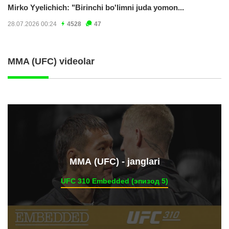
Mirko Yyelichich: "Birinchi bo'limni juda yomon...
28.07.2026 00:24
4528
47
MMA (UFC) videolar
ММА (UFC) - janglari
UFC 310 Embedded (эпизод 5)