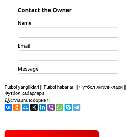
Futbol yangiliklari || Futbol habarlari || Футбол янгиликлари ||
Футбол хабарлари
Дўстларга юборинг: